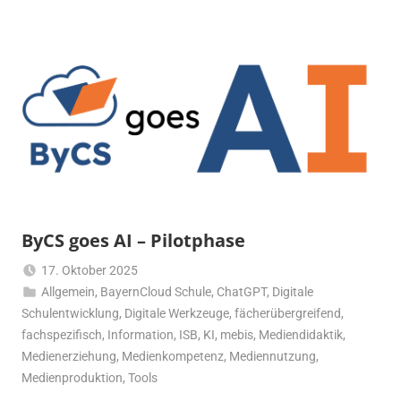
ByCS goes AI – Pilotphase
17. Oktober 2025
Allgemein
,
BayernCloud Schule
Thomas
,
ChatGPT
,
Digitale
Schulentwicklung
,
Digitale Werkzeuge
Nörpel
,
fächerübergreifend
,
fachspezifisch
,
Information
,
ISB
,
KI
,
mebis
,
Mediendidaktik
,
Medienerziehung
,
Medienkompetenz
,
Mediennutzung
,
Medienproduktion
,
Tools